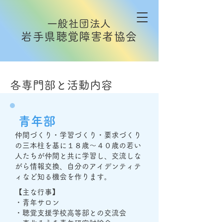
​一般社団法人
岩手県聴覚障害者協会
​各専門部と活動内容
​青年部
仲間づくり・学習づくり・要求づくり
の三本柱を基に１８歳～４０歳の若い
人たちが仲間と共に学習し、交流しな
がら情報交換、自分のアイデンティテ
ィなど知る機会を作ります。
【主な行事】
・青年サロン
・聴覚支援学校高等部との交流会